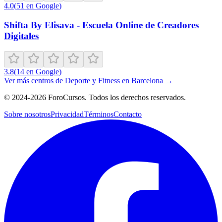
4.0
(
51
en Google
)
Shifta By Elisava - Escuela Online de Creadores
Digitales
3.8
(
14
en Google
)
Ver más centros de
Deporte y Fitness
en
Barcelona
→
©
2024-2026
ForoCursos. Todos los derechos reservados.
Sobre nosotros
Privacidad
Términos
Contacto