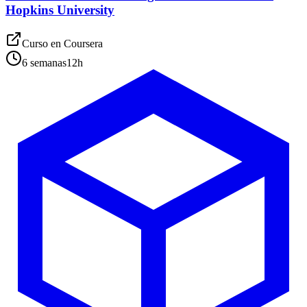
Hopkins University
Curso en
Coursera
6 semanas
12
h