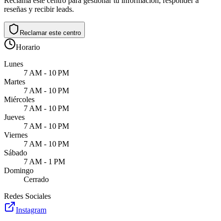
Reclama este centro para gestionar tu información, responder a
reseñas y recibir leads.
Reclamar este centro
Horario
Lunes
7 AM - 10 PM
Martes
7 AM - 10 PM
Miércoles
7 AM - 10 PM
Jueves
7 AM - 10 PM
Viernes
7 AM - 10 PM
Sábado
7 AM - 1 PM
Domingo
Cerrado
Redes Sociales
Instagram