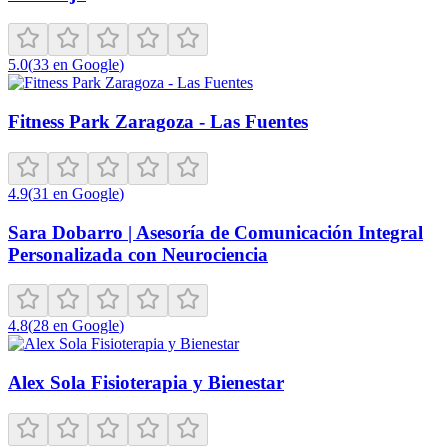
5.0
(
33
en Google
)
Fitness Park Zaragoza - Las Fuentes
4.9
(
31
en Google
)
Sara Dobarro | Asesoría de Comunicación Integral
Personalizada con Neurociencia
4.8
(
28
en Google
)
Alex Sola Fisioterapia y Bienestar