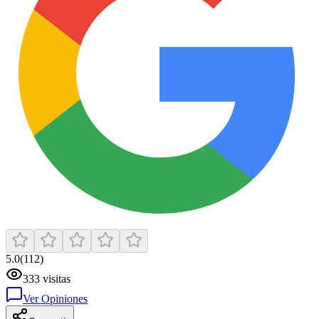
5.0
(
112
)
333
visitas
Ver Opiniones