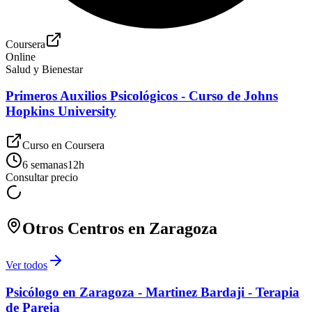
Coursera
Online
Salud y Bienestar
Primeros Auxilios Psicológicos - Curso de Johns
Hopkins University
Curso en
Coursera
6 semanas
12
h
Consultar precio
Otros Centros en
Zaragoza
Ver todos
Psicólogo en Zaragoza - Martinez Bardaji - Terapia
de Pareja