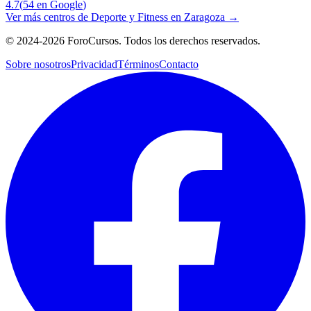
4.7
(
54
en Google
)
Ver más centros de
Deporte y Fitness
en
Zaragoza
→
©
2024-2026
ForoCursos. Todos los derechos reservados.
Sobre nosotros
Privacidad
Términos
Contacto