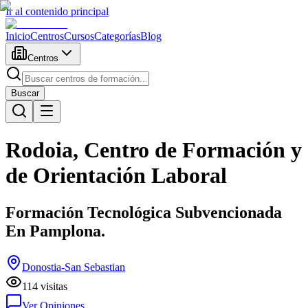
Ir al contenido principal
Inicio
Centros
Cursos
Categorías
Blog
Centros
Buscar
Rodoia, Centro de Formación y
de Orientación Laboral
Formación Tecnológica Subvencionada
En Pamplona.
Donostia-San Sebastian
114
visitas
Ver Opiniones