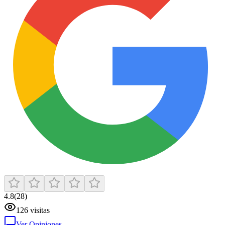
4.8
(
28
)
126
visitas
Ver Opiniones