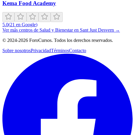
Kema Food Academy
5.0
(
21
en Google
)
Ver más centros de
Salud y Bienestar
en
Sant Just Desvern
→
©
2024-2026
ForoCursos. Todos los derechos reservados.
Sobre nosotros
Privacidad
Términos
Contacto