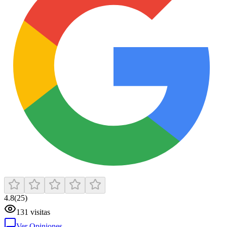
4.8
(
25
)
131
visitas
Ver Opiniones