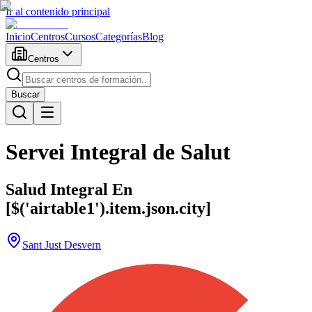
Ir al contenido principal
Inicio
Centros
Cursos
Categorías
Blog
Centros
Buscar
Servei Integral de Salut
Salud Integral En
[$('airtable1').item.json.city]
Sant Just Desvern