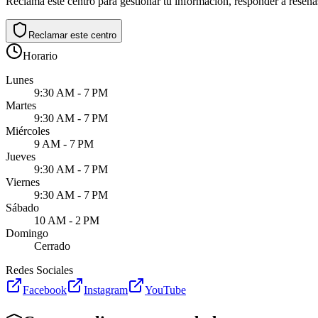
Reclama este centro para gestionar tu información, responder a reseñas
Reclamar este centro
Horario
Lunes
9:30 AM - 7 PM
Martes
9:30 AM - 7 PM
Miércoles
9 AM - 7 PM
Jueves
9:30 AM - 7 PM
Viernes
9:30 AM - 7 PM
Sábado
10 AM - 2 PM
Domingo
Cerrado
Redes Sociales
Facebook
Instagram
YouTube