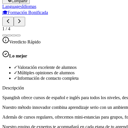
Compartir
Languages
Idiomas
🎓
Formación Bonificada
1
/
4
Veredicto Rápido
Lo mejor
✓
Valoración excelente de alumnos
✓
Múltiples opiniones de alumnos
✓
Información de contacto completa
Descripción
Spanglish ofrece cursos de español e inglés para todos los niveles, de
Nuestro método innovador combina aprendizaje serio con un ambiente
Además de cursos regulares, ofrecemos mini-estancias para grupos, fo
Nuestro equipo de expertos te acompañará en cada etapa de tu aprendi