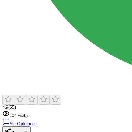
4.9
(
55
)
204
visitas
Ver Opiniones