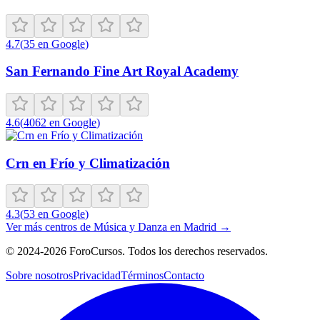
4.7
(
35
en Google
)
San Fernando Fine Art Royal Academy
4.6
(
4062
en Google
)
Crn en Frío y Climatización
4.3
(
53
en Google
)
Ver más centros de
Música y Danza
en
Madrid
→
©
2024-2026
ForoCursos. Todos los derechos reservados.
Sobre nosotros
Privacidad
Términos
Contacto