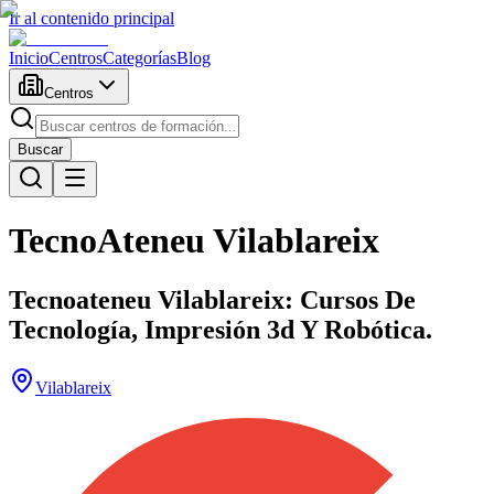
Ir al contenido principal
Inicio
Centros
Categorías
Blog
Centros
Buscar
TecnoAteneu Vilablareix
Tecnoateneu Vilablareix: Cursos De
Tecnología, Impresión 3d Y Robótica.
Vilablareix