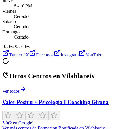
Jueves
6 - 10 PM
Viernes
Cerrado
Sábado
Cerrado
Domingo
Cerrado
Redes Sociales
Twitter / X
Facebook
Instagram
YouTube
Otros Centros en
Vilablareix
Ver todos
Valor Positiu + Psicologia I Coaching Girona
5.0
(
2
en Google
)
Ver más centros de
Formación Bonificada
en
Vilablareix
→