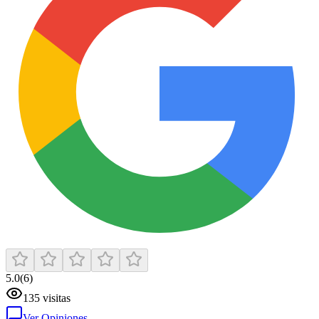
5.0
(
6
)
135
visitas
Ver Opiniones