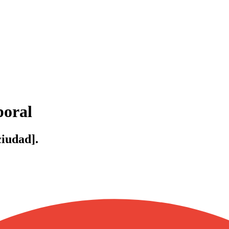
poral
iudad].