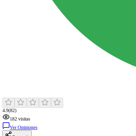
4.9
(
82
)
182
visitas
Ver Opiniones