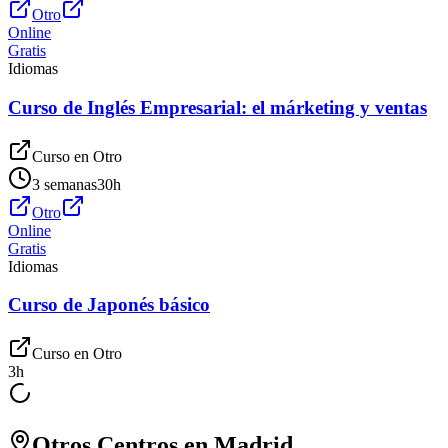
Otro
Online
Gratis
Idiomas
Curso de Inglés Empresarial: el márketing y ventas
Curso en
Otro
3 semanas
30
h
Otro
Online
Gratis
Idiomas
Curso de Japonés básico
Curso en
Otro
3
h
Otros Centros en
Madrid