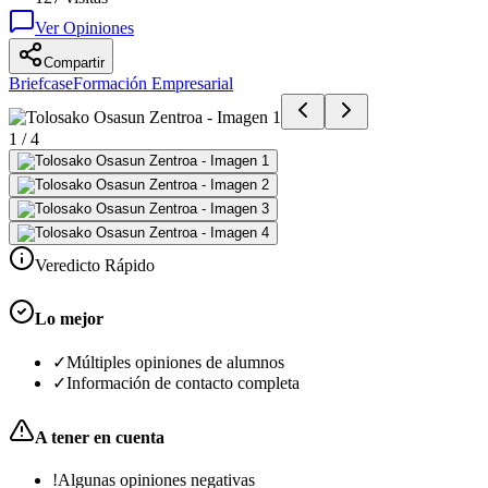
Ver Opiniones
Compartir
Briefcase
Formación Empresarial
1
/
4
Veredicto Rápido
Lo mejor
✓
Múltiples opiniones de alumnos
✓
Información de contacto completa
A tener en cuenta
!
Algunas opiniones negativas