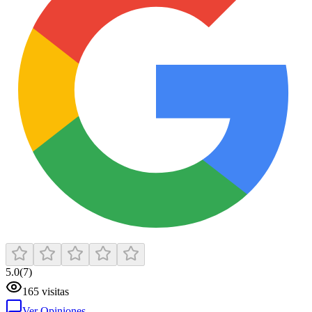
5.0
(
7
)
165
visitas
Ver Opiniones