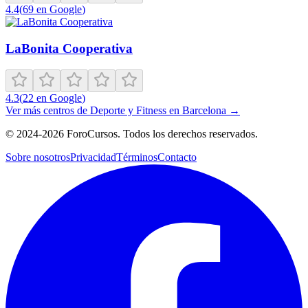
4.4
(
69
en Google
)
LaBonita Cooperativa
4.3
(
22
en Google
)
Ver más centros de
Deporte y Fitness
en
Barcelona
→
©
2024-2026
ForoCursos. Todos los derechos reservados.
Sobre nosotros
Privacidad
Términos
Contacto