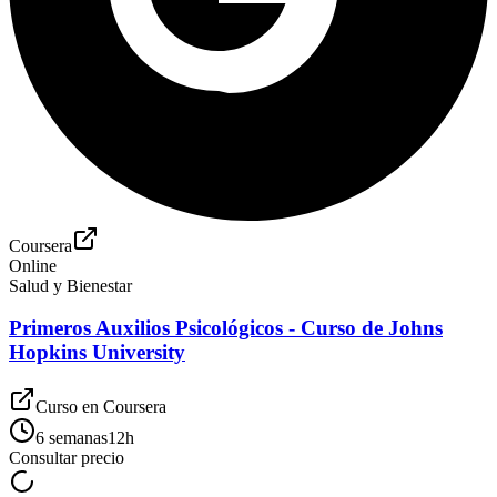
Coursera
Online
Salud y Bienestar
Primeros Auxilios Psicológicos - Curso de Johns
Hopkins University
Curso en
Coursera
6 semanas
12
h
Consultar precio