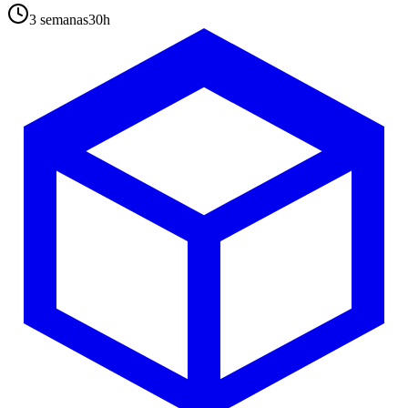
3 semanas
30
h