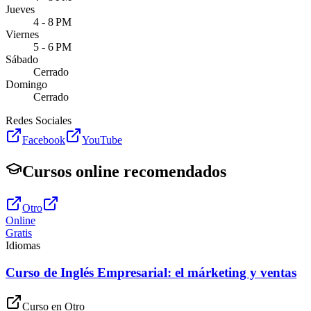
Jueves
4 - 8 PM
Viernes
5 - 6 PM
Sábado
Cerrado
Domingo
Cerrado
Redes Sociales
Facebook
YouTube
Cursos online recomendados
Otro
Online
Gratis
Idiomas
Curso de Inglés Empresarial: el márketing y ventas
Curso en
Otro