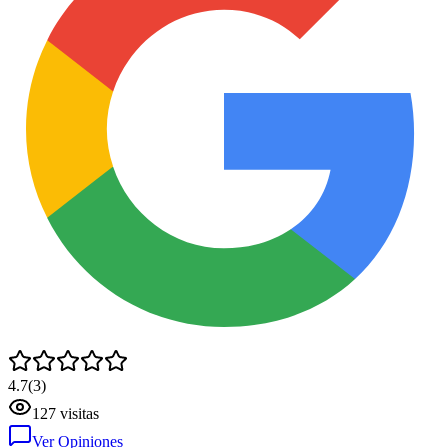
4.7
(
3
)
127
visitas
Ver Opiniones