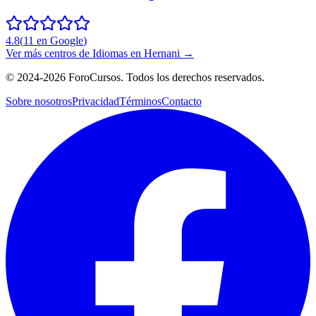
4.8
(
11
en Google
)
Ver más centros de
Idiomas
en
Hernani
→
©
2024-2026
ForoCursos. Todos los derechos reservados.
Sobre nosotros
Privacidad
Términos
Contacto