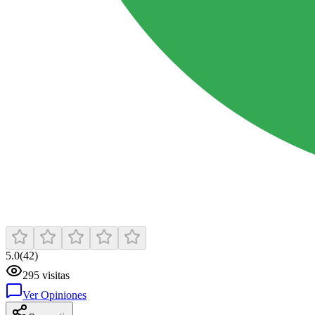
5.0
(
42
)
295
visitas
Ver Opiniones