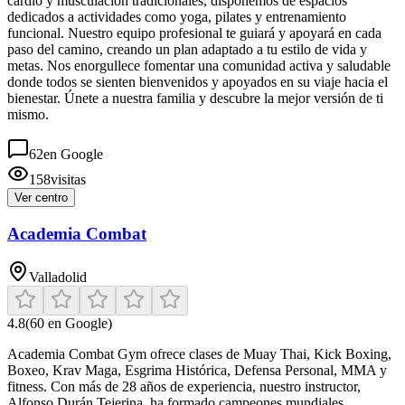
cardio y musculación tradicionales, disponemos de espacios
dedicados a actividades como yoga, pilates y entrenamiento
funcional. Nuestro equipo profesional te guiará y apoyará en cada
paso del camino, creando un plan adaptado a tu estilo de vida y
metas. Nos enorgullece fomentar una comunidad activa y saludable
donde todos se sienten bienvenidos y apoyados en su viaje hacia el
bienestar. Únete a nuestra familia y descubre la mejor versión de ti
mismo.
62
en Google
158
visitas
Ver centro
Academia Combat
Valladolid
4.8
(
60
en Google)
Academia Combat Gym ofrece clases de Muay Thai, Kick Boxing,
Boxeo, Krav Maga, Esgrima Histórica, Defensa Personal, MMA y
fitness. Con más de 28 años de experiencia, nuestro instructor,
Alfonso Durán Tejerina, ha formado campeones mundiales.