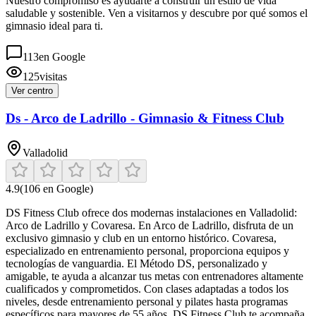
Nuestro compromiso es ayudarte a construir un estilo de vida
saludable y sostenible. Ven a visitarnos y descubre por qué somos el
gimnasio ideal para ti.
113
en Google
125
visitas
Ver centro
Ds - Arco de Ladrillo - Gimnasio & Fitness Club
Valladolid
4.9
(
106
en Google)
DS Fitness Club ofrece dos modernas instalaciones en Valladolid:
Arco de Ladrillo y Covaresa. En Arco de Ladrillo, disfruta de un
exclusivo gimnasio y club en un entorno histórico. Covaresa,
especializado en entrenamiento personal, proporciona equipos y
tecnologías de vanguardia. El Método DS, personalizado y
amigable, te ayuda a alcanzar tus metas con entrenadores altamente
cualificados y comprometidos. Con clases adaptadas a todos los
niveles, desde entrenamiento personal y pilates hasta programas
específicos para mayores de 55 años, DS Fitness Club te acompaña