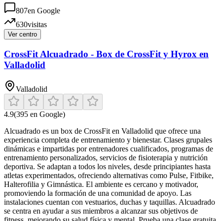
807
en Google
630
visitas
Ver centro
CrossFit Alcuadrado - Box de CrossFit y Hyrox en
Valladolid
Valladolid
4.9
(
395
en Google)
Alcuadrado es un box de CrossFit en Valladolid que ofrece una
experiencia completa de entrenamiento y bienestar. Clases grupales
dinámicas e impartidas por entrenadores cualificados, programas de
entrenamiento personalizados, servicios de fisioterapia y nutrición
deportiva. Se adaptan a todos los niveles, desde principiantes hasta
atletas experimentados, ofreciendo alternativas como Pulse, Fitbike,
Halterofilia y Gimnástica. El ambiente es cercano y motivador,
promoviendo la formación de una comunidad de apoyo. Las
instalaciones cuentan con vestuarios, duchas y taquillas. Alcuadrado
se centra en ayudar a sus miembros a alcanzar sus objetivos de
fitness, mejorando su salud física y mental. Prueba una clase gratuita