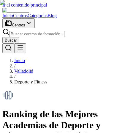
Ir al contenido principal
Inicio
Centros
Categorías
Blog
Centros
Buscar
Inicio
/
Valladolid
/
Deporte y Fitness
Ranking de las Mejores
Academias de
Deporte y