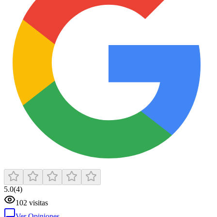
5.0
(
4
)
102
visitas
Ver Opiniones