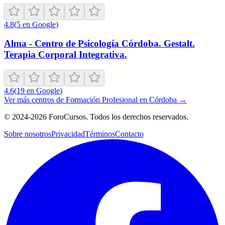
4.8
(
5
en Google
)
Alma - Centro de Psicología Córdoba. Gestalt.
Terapia Corporal Integrativa.
4.6
(
19
en Google
)
Ver más centros de
Formación Profesional
en
Córdoba
→
©
2024-2026
ForoCursos. Todos los derechos reservados.
Sobre nosotros
Privacidad
Términos
Contacto