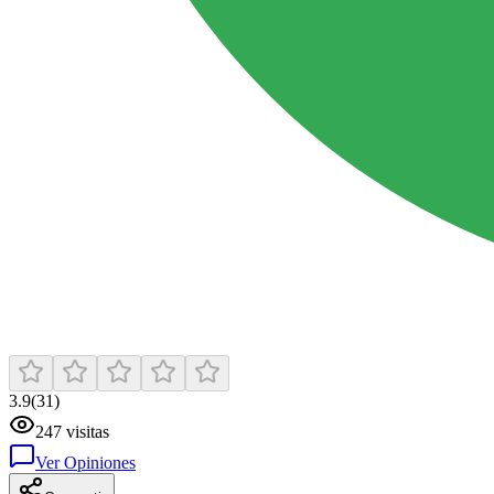
3.9
(
31
)
247
visitas
Ver Opiniones