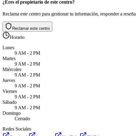
¿Eres el propietario de este centro?
Reclama este centro para gestionar tu información, responder a reseñas
Reclamar este centro
Horario
Lunes
9 AM - 2 PM
Martes
9 AM - 2 PM
Miércoles
9 AM - 2 PM
Jueves
9 AM - 2 PM
Viernes
9 AM - 2 PM
Sábado
9 AM - 2 PM
Domingo
Cerrado
Redes Sociales