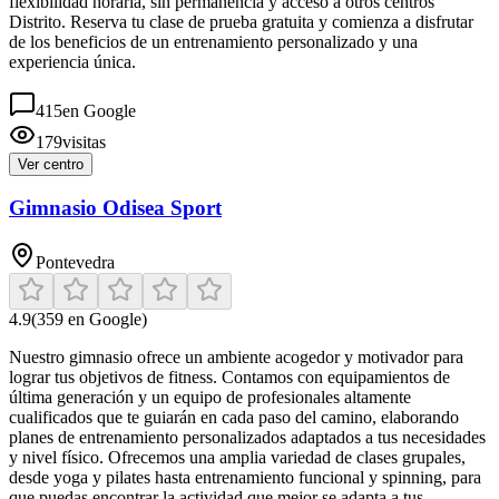
flexibilidad horaria, sin permanencia y acceso a otros centros
Distrito. Reserva tu clase de prueba gratuita y comienza a disfrutar
de los beneficios de un entrenamiento personalizado y una
experiencia única.
415
en Google
179
visitas
Ver centro
Gimnasio Odisea Sport
Pontevedra
4.9
(
359
en Google)
Nuestro gimnasio ofrece un ambiente acogedor y motivador para
lograr tus objetivos de fitness. Contamos con equipamientos de
última generación y un equipo de profesionales altamente
cualificados que te guiarán en cada paso del camino, elaborando
planes de entrenamiento personalizados adaptados a tus necesidades
y nivel físico. Ofrecemos una amplia variedad de clases grupales,
desde yoga y pilates hasta entrenamiento funcional y spinning, para
que puedas encontrar la actividad que mejor se adapta a tus