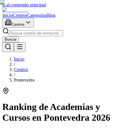
Ir al contenido principal
Inicio
Centros
Categorías
Blog
Centros
Buscar
Inicio
/
Centros
/
Pontevedra
Ranking de Academias y
Cursos en
Pontevedra
2026