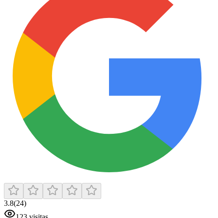
3.8
(
24
)
123
visitas