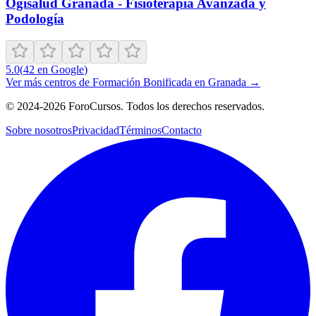
Ogisalud Granada - Fisioterapia Avanzada y
Podología
5.0
(
42
en Google
)
Ver más centros de
Formación Bonificada
en
Granada
→
©
2024-2026
ForoCursos. Todos los derechos reservados.
Sobre nosotros
Privacidad
Términos
Contacto