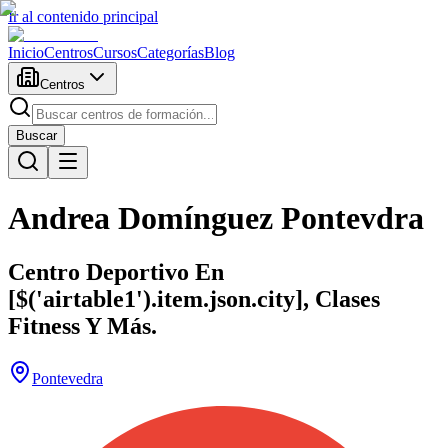
Ir al contenido principal
Inicio
Centros
Cursos
Categorías
Blog
Centros
Buscar
Andrea Domínguez Pontevdra
Centro Deportivo En
[$('airtable1').item.json.city], Clases
Fitness Y Más.
Pontevedra