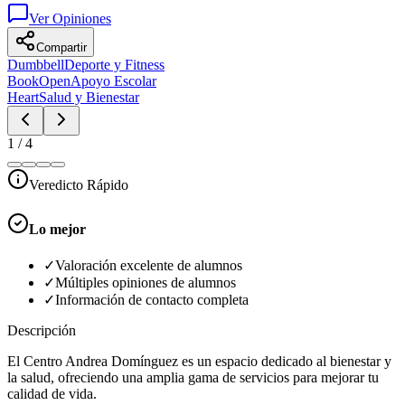
Ver Opiniones
Compartir
Dumbbell
Deporte y Fitness
BookOpen
Apoyo Escolar
Heart
Salud y Bienestar
1
/
4
Veredicto Rápido
Lo mejor
✓
Valoración excelente de alumnos
✓
Múltiples opiniones de alumnos
✓
Información de contacto completa
Descripción
El Centro Andrea Domínguez es un espacio dedicado al bienestar y
la salud, ofreciendo una amplia gama de servicios para mejorar tu
calidad de vida.