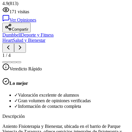
4.9
(
813
)
171
visitas
Ver Opiniones
Compartir
Dumbbell
Deporte y Fitness
Heart
Salud y Bienestar
1
/
4
Veredicto Rápido
Lo mejor
✓
Valoración excelente de alumnos
✓
Gran volumen de opiniones verificadas
✓
Información de contacto completa
Descripción
Aniento Fisioterapia y Bienestar, ubicada en el barrio de Parque
Venecia de Zaragoza, ofrece servicios integrales de fisioterapia y