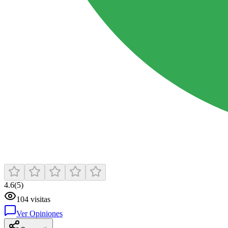
4.6
(
5
)
104
visitas
Ver Opiniones