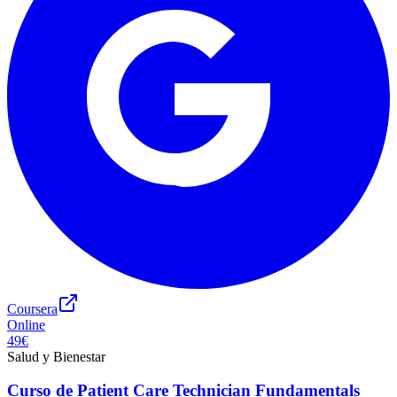
Coursera
Online
49€
Salud y Bienestar
Curso de Patient Care Technician Fundamentals