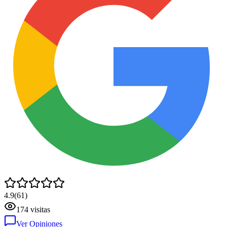
4.9
(
61
)
174
visitas
Ver Opiniones