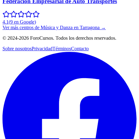
Federación Empresarial de Auto Transportes
4.1
(
9
en Google
)
Ver más centros de
Música y Danza
en
Tarragona
→
©
2024-2026
ForoCursos. Todos los derechos reservados.
Sobre nosotros
Privacidad
Términos
Contacto