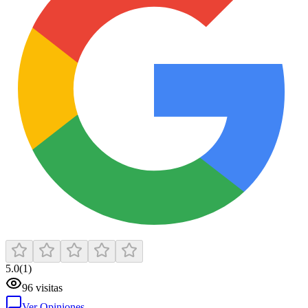
5.0
(
1
)
96
visitas
Ver Opiniones