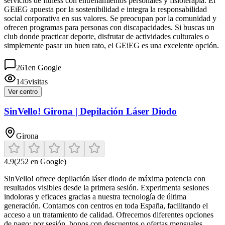
servicios de fitness con entrenamientos personales y fisioterapia. El
GEiEG apuesta por la sostenibilidad e integra la responsabilidad
social corporativa en sus valores. Se preocupan por la comunidad y
ofrecen programas para personas con discapacidades. Si buscas un
club donde practicar deporte, disfrutar de actividades culturales o
simplemente pasar un buen rato, el GEiEG es una excelente opción.
261
en Google
145
visitas
Ver centro
SinVello! Girona | Depilación Láser Diodo
Girona
4.9
(
252
en Google)
SinVello! ofrece depilación láser diodo de máxima potencia con
resultados visibles desde la primera sesión. Experimenta sesiones
indoloras y eficaces gracias a nuestra tecnología de última
generación. Contamos con centros en toda España, facilitando el
acceso a un tratamiento de calidad. Ofrecemos diferentes opciones
de pago: por sesión, bonos con descuentos o ofertas mensuales,