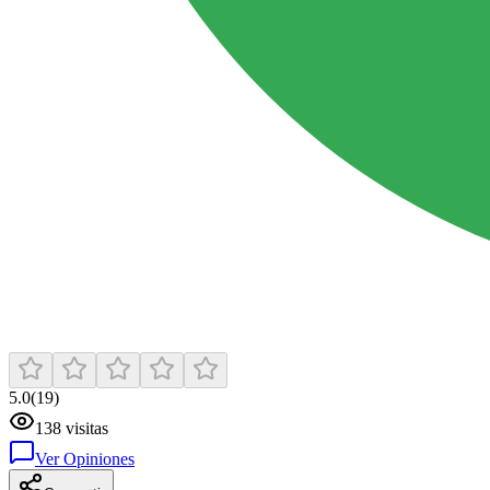
5.0
(
19
)
138
visitas
Ver Opiniones