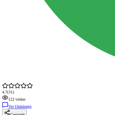
4.7
(
31
)
122
visitas
Ver Opiniones
Compartir