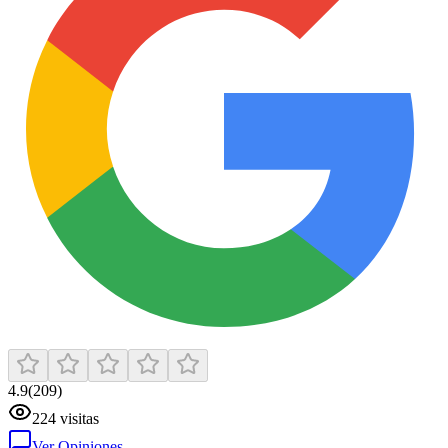
4.9
(
209
)
224
visitas
Ver Opiniones