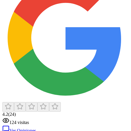
4.2
(
24
)
124
visitas
Ver Opiniones