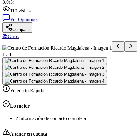
3.0
(
3
)
119
visitas
Ver Opiniones
Compartir
📚
Otros
1
/
4
Veredicto Rápido
Lo mejor
✓
Información de contacto completa
A tener en cuenta