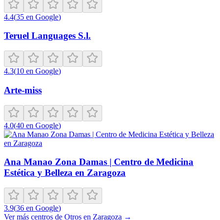
4.4
(
35
en Google
)
Teruel Languages S.l.
4.3
(
10
en Google
)
Arte-miss
4.0
(
40
en Google
)
Ana Manao Zona Damas | Centro de Medicina
Estética y Belleza en Zaragoza
3.9
(
36
en Google
)
Ver más centros de
Otros
en
Zaragoza
→