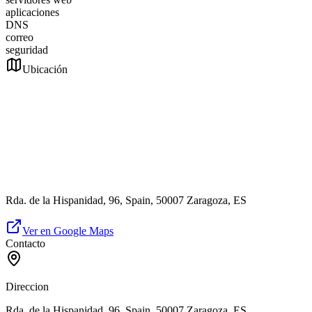
aplicaciones
DNS
correo
seguridad
Ubicación
Rda. de la Hispanidad, 96, Spain, 50007 Zaragoza, ES
Ver en Google Maps
Contacto
Direccion
Rda. de la Hispanidad, 96, Spain, 50007 Zaragoza, ES