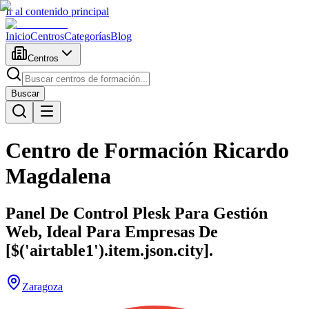
Ir al contenido principal
Inicio
Centros
Categorías
Blog
Centros
Buscar
Centro de Formación Ricardo
Magdalena
Panel De Control Plesk Para Gestión
Web, Ideal Para Empresas De
[$('airtable1').item.json.city].
Zaragoza