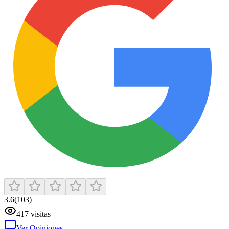
3.6
(
103
)
417
visitas
Ver Opiniones