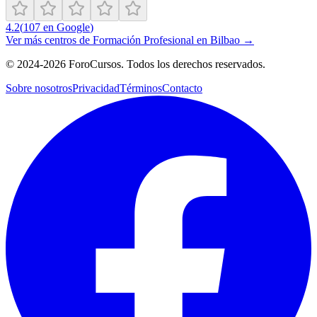
4.2
(
107
en Google
)
Ver más centros de
Formación Profesional
en
Bilbao
→
©
2024-2026
ForoCursos. Todos los derechos reservados.
Sobre nosotros
Privacidad
Términos
Contacto