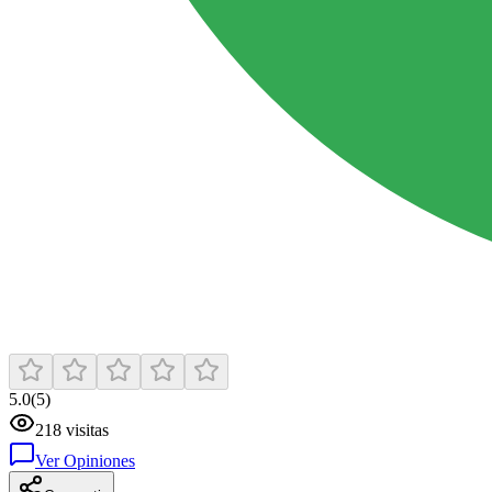
5.0
(
5
)
218
visitas
Ver Opiniones