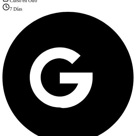
Curso en
Otro
7 Días