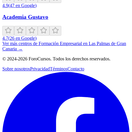
4.9
(
47
en Google
)
Academia Gustavo
4.7
(
26
en Google
)
Ver más centros de
Formación Empresarial
en
Las Palmas de Gran
Canaria
→
©
2024-2026
ForoCursos. Todos los derechos reservados.
Sobre nosotros
Privacidad
Términos
Contacto