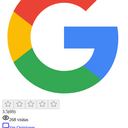
3.5
(
69
)
268
visitas
Ver Opiniones