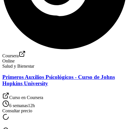
Coursera
Online
Salud y Bienestar
Primeros Auxilios Psicológicos - Curso de Johns
Hopkins University
Curso en
Coursera
6 semanas
12
h
Consultar precio