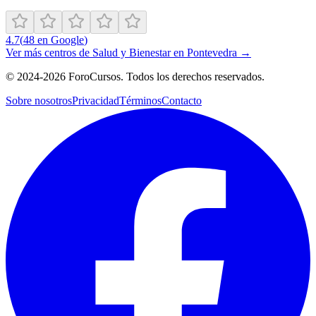
4.7
(
48
en Google
)
Ver más centros de
Salud y Bienestar
en
Pontevedra
→
©
2024-2026
ForoCursos. Todos los derechos reservados.
Sobre nosotros
Privacidad
Términos
Contacto