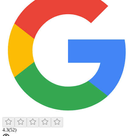
4.3
(
52
)