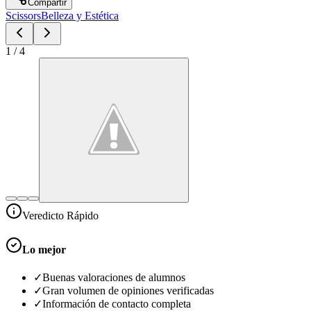
Compartir
Scissors
Belleza y Estética
1
/
4
Veredicto Rápido
Lo mejor
✓
Buenas valoraciones de alumnos
✓
Gran volumen de opiniones verificadas
✓
Información de contacto completa