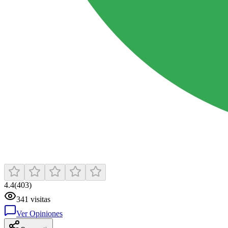
4.4
(
403
)
341
visitas
Ver Opiniones