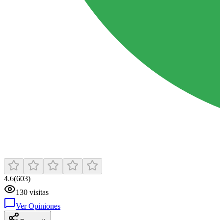
4.6
(
603
)
130
visitas
Ver Opiniones