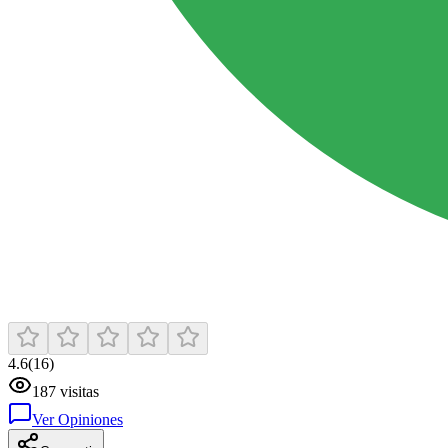
4.6
(
16
)
187
visitas
Ver Opiniones