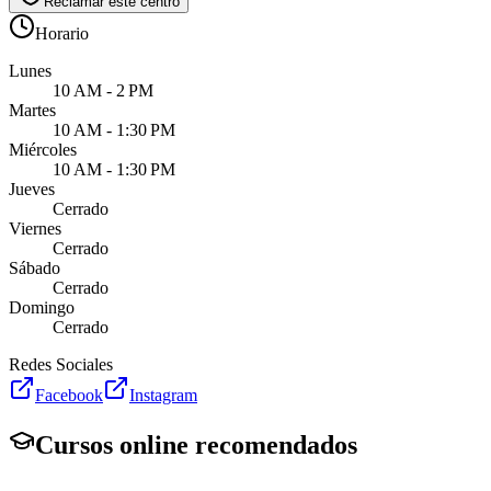
Reclamar este centro
Horario
Lunes
10 AM - 2 PM
Martes
10 AM - 1:30 PM
Miércoles
10 AM - 1:30 PM
Jueves
Cerrado
Viernes
Cerrado
Sábado
Cerrado
Domingo
Cerrado
Redes Sociales
Facebook
Instagram
Cursos online recomendados