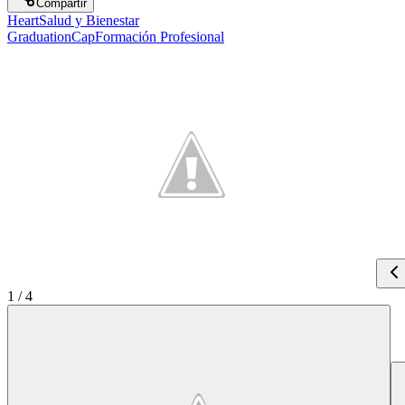
Compartir
Heart
Salud y Bienestar
GraduationCap
Formación Profesional
1
/
4