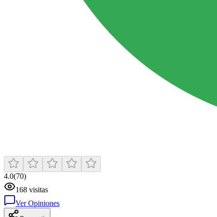
4.0
(
70
)
168
visitas
Ver Opiniones