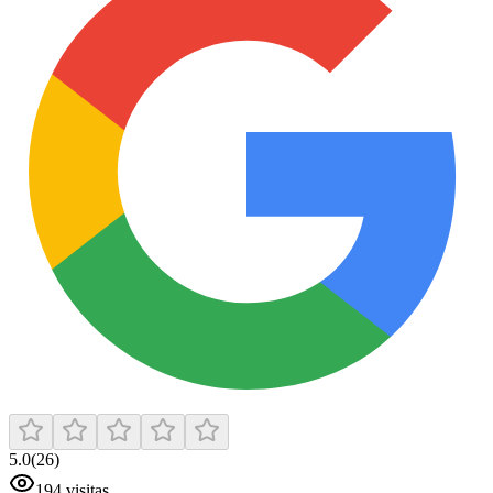
5.0
(
26
)
194
visitas