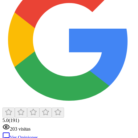
5.0
(
191
)
203
visitas
Ver Opiniones