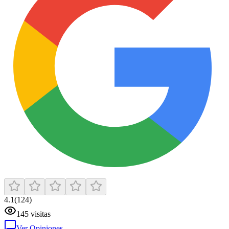
4.1
(
124
)
145
visitas
Ver Opiniones