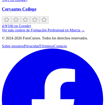
Cervantes College
4.9
(
166
en Google
)
Ver más centros de
Formación Profesional
en
Murcia
→
©
2024-2026
ForoCursos. Todos los derechos reservados.
Sobre nosotros
Privacidad
Términos
Contacto