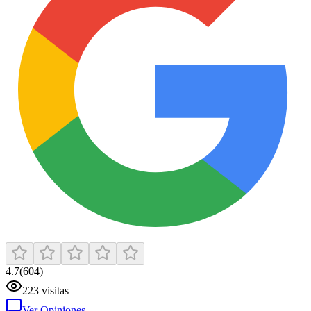
4.7
(
604
)
223
visitas
Ver Opiniones