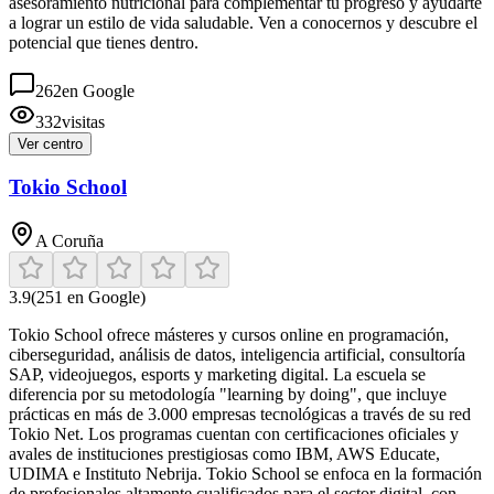
asesoramiento nutricional para complementar tu progreso y ayudarte
a lograr un estilo de vida saludable. Ven a conocernos y descubre el
potencial que tienes dentro.
262
en Google
332
visitas
Ver centro
Tokio School
A Coruña
3.9
(
251
en Google)
Tokio School ofrece másteres y cursos online en programación,
ciberseguridad, análisis de datos, inteligencia artificial, consultoría
SAP, videojuegos, esports y marketing digital. La escuela se
diferencia por su metodología "learning by doing", que incluye
prácticas en más de 3.000 empresas tecnológicas a través de su red
Tokio Net. Los programas cuentan con certificaciones oficiales y
avales de instituciones prestigiosas como IBM, AWS Educate,
UDIMA e Instituto Nebrija. Tokio School se enfoca en la formación
de profesionales altamente cualificados para el sector digital, con