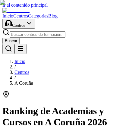
Ir al contenido principal
Inicio
Centros
Categorías
Blog
Centros
Buscar
Inicio
/
Centros
/
A Coruña
Ranking de Academias y
Cursos en
A Coruña
2026