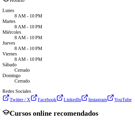
Horario
Lunes
8 AM - 10 PM
Martes
8 AM - 10 PM
Miércoles
8 AM - 10 PM
Jueves
8 AM - 10 PM
Viernes
8 AM - 10 PM
Sábado
Cerrado
Domingo
Cerrado
Redes Sociales
Twitter / X
Facebook
LinkedIn
Instagram
YouTube
Cursos online recomendados