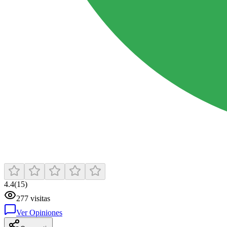
4.4
(
15
)
277
visitas
Ver Opiniones