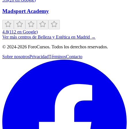
Madsport Academy
4.8
(
112
en Google
)
Ver más centros de
Belleza y Estética
en
Madrid
→
©
2024-2026
ForoCursos. Todos los derechos reservados.
Sobre nosotros
Privacidad
Términos
Contacto