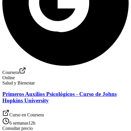
Coursera
Online
Salud y Bienestar
Primeros Auxilios Psicológicos - Curso de Johns
Hopkins University
Curso en
Coursera
6 semanas
12
h
Consultar precio