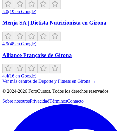
5.0
(
19
en Google
)
Menja SA | Dietista Nutricionista en Girona
4.9
(
48
en Google
)
Alliance Française de Girona
4.4
(
16
en Google
)
Ver más centros de
Deporte y Fitness
en
Girona
→
©
2024-2026
ForoCursos. Todos los derechos reservados.
Sobre nosotros
Privacidad
Términos
Contacto