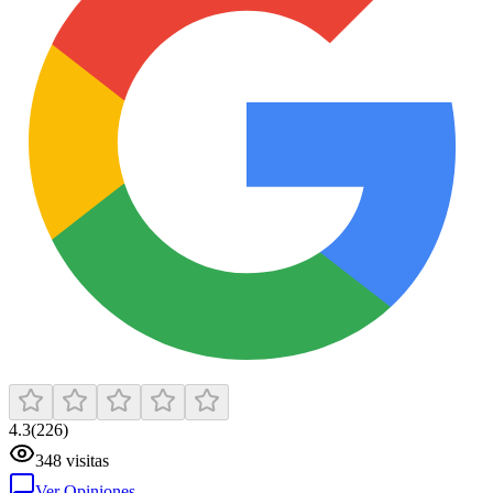
4.3
(
226
)
348
visitas
Ver Opiniones