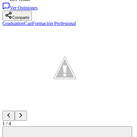
Ver Opiniones
Compartir
GraduationCap
Formación Profesional
1
/
4