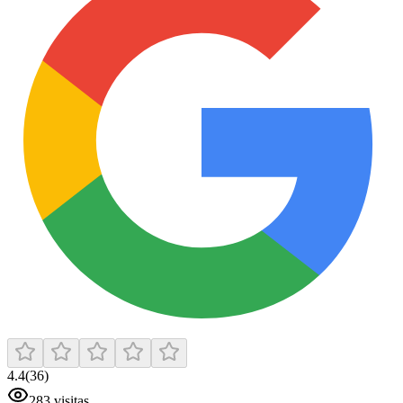
4.4
(
36
)
283
visitas