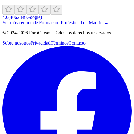
4.6
(
4062
en Google
)
Ver más centros de
Formación Profesional
en
Madrid
→
©
2024-2026
ForoCursos. Todos los derechos reservados.
Sobre nosotros
Privacidad
Términos
Contacto