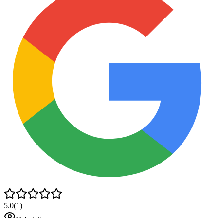
5.0
(
1
)