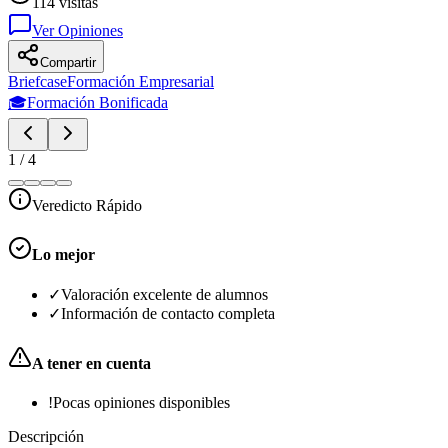
114
visitas
Ver Opiniones
Compartir
Briefcase
Formación Empresarial
🎓
Formación Bonificada
1
/
4
Veredicto Rápido
Lo mejor
✓
Valoración excelente de alumnos
✓
Información de contacto completa
A tener en cuenta
!
Pocas opiniones disponibles
Descripción