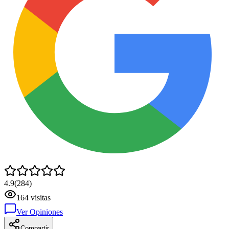
4.9
(
284
)
164
visitas
Ver Opiniones
Compartir